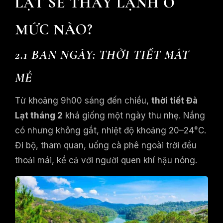
LẠT SẼ THẤY LẠNH Ở
MỨC NÀO?
2.1 BAN NGÀY: THỜI TIẾT MÁT
MẺ
Từ khoảng 9h00 sáng đến chiều,
thời tiết Đà
Lạt tháng 2
khá giống một ngày thu nhẹ. Nắng
có nhưng không gắt, nhiệt độ khoảng 20–24°C.
Đi bộ, tham quan, uống cà phê ngoài trời đều
thoải mái, kể cả với người quen khí hậu nóng.