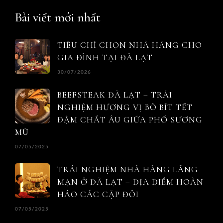
Bài viết mới nhất
TIÊU CHÍ CHỌN NHÀ HÀNG CHO
GIA ĐÌNH TẠI ĐÀ LẠT
30/07/2026
BEEFSTEAK ĐÀ LẠT – TRẢI
NGHIỆM HƯƠNG VỊ BÒ BÍT TẾT
ĐẬM CHẤT ÂU GIỮA PHỐ SƯƠNG
MÙ
07/05/2025
TRẢI NGHIỆM NHÀ HÀNG LÃNG
MẠN Ở ĐÀ LẠT – ĐỊA ĐIỂM HOÀN
HẢO CÁC CẶP ĐÔI
07/05/2025