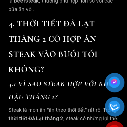
là
beefsteak
, thường phù hợp hơn so với các
bữa ăn vội.
4. THỜI TIẾT ĐÀ LẠT
THÁNG 2 CÓ HỢP ĂN
STEAK VÀO BUỔI TỐI
KHÔNG?
4.1 VÌ SAO STEAK HỢP VỚI KHÍ
HẬU THÁNG 2?
Steak là món ăn “ăn theo thời tiết” rất rõ. Trong
thời tiết Đà Lạt tháng 2
, steak có những lợi thế: