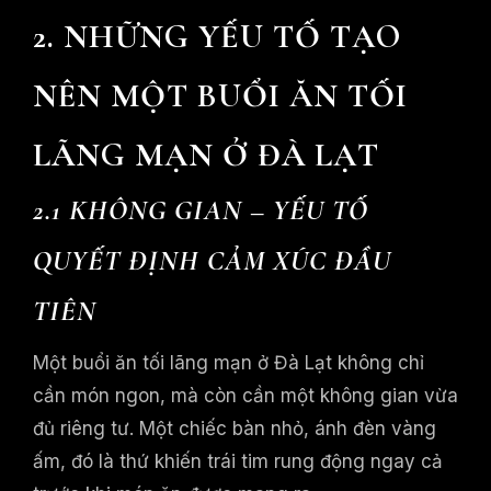
2. NHỮNG YẾU TỐ TẠO
NÊN MỘT BUỔI ĂN TỐI
LÃNG MẠN Ở ĐÀ LẠT
2.1 KHÔNG GIAN – YẾU TỐ
QUYẾT ĐỊNH CẢM XÚC ĐẦU
TIÊN
Một buổi ăn tối lãng mạn ở Đà Lạt không chỉ
cần món ngon, mà còn cần một không gian vừa
đủ riêng tư. Một chiếc bàn nhỏ, ánh đèn vàng
ấm, đó là thứ khiến trái tim rung động ngay cả