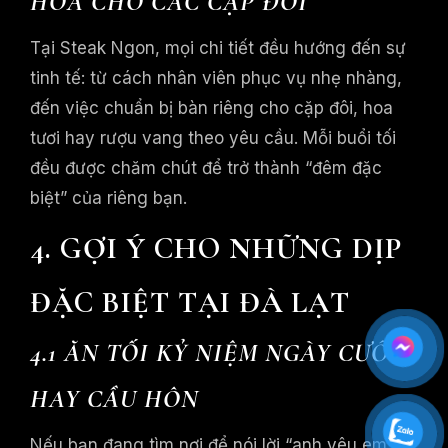
HÓA CHO CÁC CẶP ĐÔI
Tại Steak Ngon, mọi chi tiết đều hướng đến sự
tinh tế: từ cách nhân viên phục vụ nhẹ nhàng,
đến việc chuẩn bị bàn riêng cho cặp đôi, hoa
tươi hay rượu vang theo yêu cầu. Mỗi buổi tối
đều được chăm chút để trở thành “đêm đặc
biệt” của riêng bạn.
4. GỢI Ý CHO NHỮNG DỊP
ĐẶC BIỆT TẠI ĐÀ LẠT
4.1 ĂN TỐI KỶ NIỆM NGÀY CƯỚI
HAY CẦU HÔN
Nếu bạn đang tìm nơi để nói lời “anh yêu em”