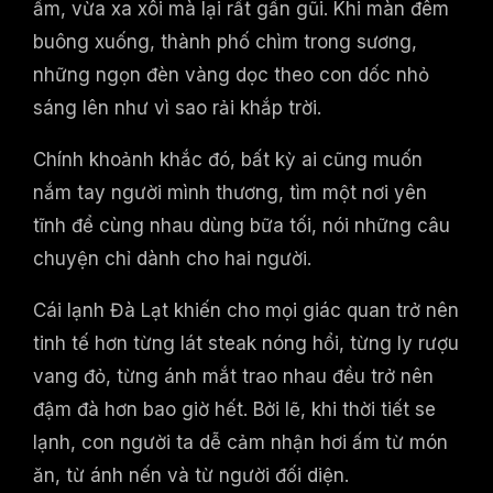
ấm, vừa xa xôi mà lại rất gần gũi. Khi màn đêm
buông xuống, thành phố chìm trong sương,
những ngọn đèn vàng dọc theo con dốc nhỏ
sáng lên như vì sao rải khắp trời.
Chính khoảnh khắc đó, bất kỳ ai cũng muốn
nắm tay người mình thương, tìm một nơi yên
tĩnh để cùng nhau dùng bữa tối, nói những câu
chuyện chỉ dành cho hai người.
Cái lạnh Đà Lạt khiến cho mọi giác quan trở nên
tinh tế hơn từng lát steak nóng hổi, từng ly rượu
vang đỏ, từng ánh mắt trao nhau đều trở nên
đậm đà hơn bao giờ hết. Bởi lẽ, khi thời tiết se
lạnh, con người ta dễ cảm nhận hơi ấm từ món
ăn, từ ánh nến và từ người đối diện.