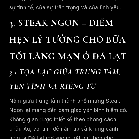
sự tinh tế, của sự trân trọng và của tình yêu.
3. STEAK NGON – ĐIỂM
HẸN LÝ TƯỞNG CHO BỮA
TỐI LÃNG MẠN Ở ĐÀ LẠT
3.1 TỌA LẠC GIỮA TRUNG TÂM,
YÊN TĨNH VÀ RIÊNG TƯ
Nằm giữa trung tâm thành phố nhưng Steak
Ngon lại mang đến cảm giác yên bình hiếm có.
Không gian được thiết kế theo phong cách
châu Âu, với ánh đèn ấm áp và khung cảnh
nhìn ra Đà Lạt mờ sương, rất phù hợp cho