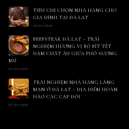
TIÊU CHÍ CHỌN NHÀ HÀNG CHO
GIA ĐÌNH TẠI ĐÀ LẠT
30/07/2026
BEEFSTEAK ĐÀ LẠT – TRẢI
NGHIỆM HƯƠNG VỊ BÒ BÍT TẾT
ĐẬM CHẤT ÂU GIỮA PHỐ SƯƠNG
MÙ
07/05/2025
TRẢI NGHIỆM NHÀ HÀNG LÃNG
MẠN Ở ĐÀ LẠT – ĐỊA ĐIỂM HOÀN
HẢO CÁC CẶP ĐÔI
07/05/2025