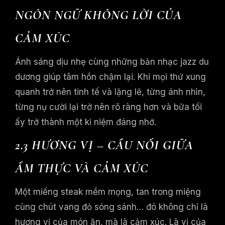
NGÔN NGỮ KHÔNG LỜI CỦA
CẢM XÚC
Ánh sáng dịu nhẹ cùng những bản nhạc jazz du
dương giúp tâm hồn chậm lại. Khi mọi thứ xung
quanh trở nên tinh tế và lặng lẽ, từng ánh nhìn,
từng nụ cười lại trở nên rõ ràng hơn và bữa tối
ấy trở thành một kỉ niệm đáng nhớ.
2.3 HƯƠNG VỊ – CẦU NỐI GIỮA
ẨM THỰC VÀ CẢM XÚC
Một miếng steak mềm mọng, tan trong miệng
cùng chút vang đỏ sóng sánh… đó không chỉ là
hương vị của món ăn, mà là cảm xúc. Là vị của