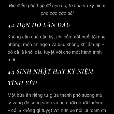
Địa điểm phù hợp để hẹn hò, tỏ tình và kỷ niệm
cho các cặp đôi
4.2 HẸN HÒ LẦN ĐẦU
Không cần quá cầu kỳ, chỉ cần một buổi tối nhẹ
nhàng, món ăn ngon và bầu không khí ấm áp –
đó đã là khởi đầu tuyệt vời cho một hành trình
mới.
4.3 SINH NHẬT HAY KỶ NIỆM
TÌNH YÊU
Một bữa ăn riêng tư giữa thành phố sương mù,
ly vang đỏ sóng sánh và nụ cười người thương
– có lẽ không gì tuyệt vời hơn để nói lời “cảm ơn