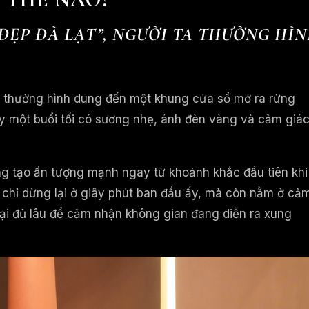
 ĐẸP ĐÀ LẠT”, NGƯỜI TA THƯỜNG HÌ
ta thường hình dung đến một khung cửa sổ mở ra rừng
y một buổi tối có sương nhẹ, ánh đèn vàng và cảm giá
g tạo ấn tượng mạnh ngay từ khoảnh khắc đầu tiên khi
 chỉ dừng lại ở giây phút ban đầu ấy, mà còn nằm ở cả
 lại đủ lâu để cảm nhận không gian đang diễn ra xung