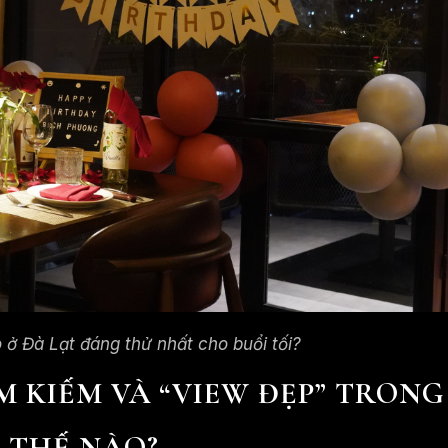
ở Đà Lạt đáng thử nhất cho buổi tối?
ÌM KIẾM VÀ “VIEW ĐẸP” TRONG
 THẾ NÀO?