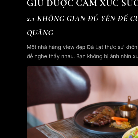
GIỮ ĐƯỢC CẢM XÚC SU
2.1 KHÔNG GIAN ĐỦ YÊN ĐỂ 
QUÃNG
Một nhà hàng view đẹp Đà Lạt thực sự không
để nghe thấy nhau. Bạn không bị ánh nhìn x