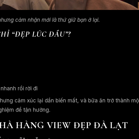
hưng cảm nhận mới là thứ giữ bạn ở lại.
CHỈ “ĐẸP LÚC ĐẦU”?
hanh rồi rời đi
hưng cảm xúc lại dần biến mất, và bữa ăn trở thành mộ
nghiệm để tận hưởng.
 NHÀ HÀNG VIEW ĐẸP ĐÀ LẠT