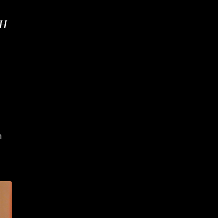
NH
c
m