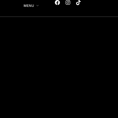
MENU
ẨM THỰC ÂU CHẤT
LƯỢNG TẠI ĐÀ LẠT
Từ những món khai vị hấp dẫn đến
những món tráng miệng hấp dẫn,
hành trình ẩm thực tại STEAK NGON là
một cuộc khám phá hương vị, kết cấu
và tính nghệ thuật.
ĐẶT BÀN