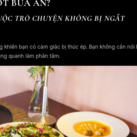
ỐT BỮA ĂN?
CUỘC TRÒ CHUYỆN KHÔNG BỊ NGẮT
 khiến bạn có cảm giác bị thúc ép. Bạn không cần nói 
ung quanh làm phân tâm.