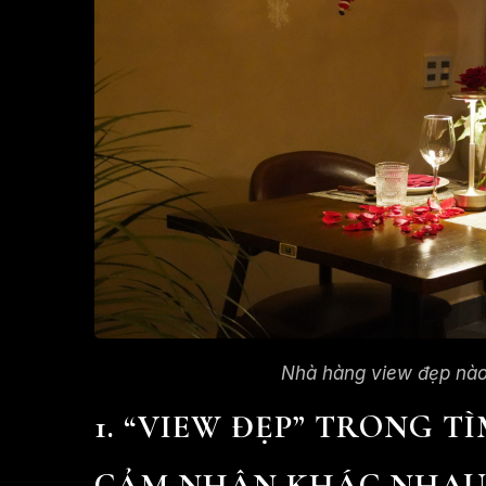
Nhà hàng view đẹp nào 
1. “VIEW ĐẸP” TRONG T
CẢM NHẬN KHÁC NHAU