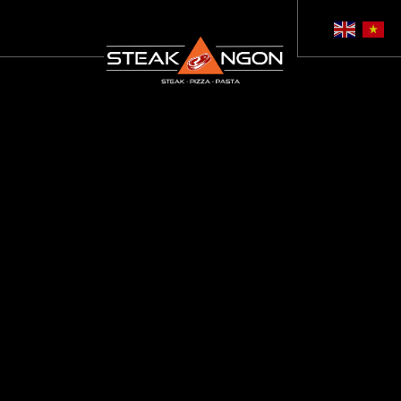
GIỚI THIỆU
THỰC ĐƠN
TIN TỨC
THƯ VIỆN HÌNH ẢNH
LIÊN HỆ