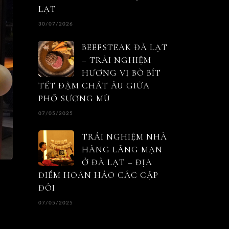
LẠT
30/07/2026
BEEFSTEAK ĐÀ LẠT
– TRẢI NGHIỆM
HƯƠNG VỊ BÒ BÍT
TẾT ĐẬM CHẤT ÂU GIỮA
PHỐ SƯƠNG MÙ
07/05/2025
TRẢI NGHIỆM NHÀ
HÀNG LÃNG MẠN
Ở ĐÀ LẠT – ĐỊA
ĐIỂM HOÀN HẢO CÁC CẶP
ĐÔI
07/05/2025